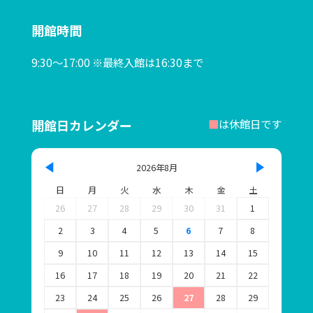
ボランティア募集
開館時間
る・く・るナビゲーター募集
9:30～17:00 ※最終入館は16:30まで
協賛パートナー
お問い合わせ
開館日カレンダー
■
は休館日です
プライバシーポリシー
2026年8月
このサイトについて
日
月
火
水
木
金
土
26
27
28
29
30
31
1
連携施設リンク
2
3
4
5
6
7
8
SNSポリシー
9
10
11
12
13
14
15
16
17
18
19
20
21
22
23
24
25
26
27
28
29