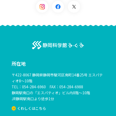
る・く・るとは？
施設概要
よくある質問
静岡科学感る・く
科学の祭典・サイエンスピクニック
所在地
科学の祭典・サイエンスピクニック
〒422-8067 静岡県静岡市駿河区南町14番25号 エスパテ
サイエンスフェスティバルinる・く・る 青少年のための
ィオ8～10階
科学の祭典 静岡大会
TEL：054-284-6960 FAX：054-284-6988
サイエンスピクニック
静岡駅南口の「エスパティオ」ビル内8階～10階
JR静岡駅南口より徒歩1分
ボランティア募集
くわしくはこちら