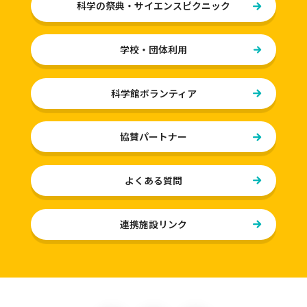
科学の祭典・サイエンスピクニック
フロアガイド
学校・団体利用
10F おどろきゾーン
9F いきいきゾーン
科学館ボランティア
8F ふれあいゾーン
協賛パートナー
学校・団体利用
よくある質問
学校・団体利用
学校等団体利用のご案内
連携施設リンク
学習支援プログラム
展示物と学習指導要領の対応表
る・く・るとは？