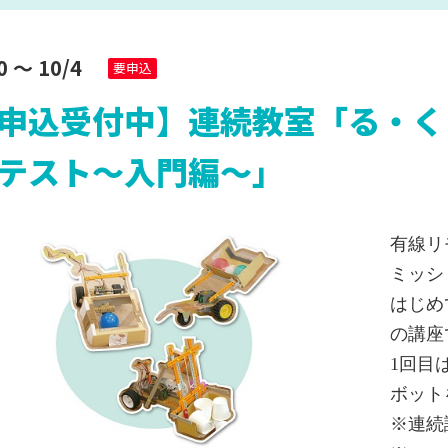
フロアガイド
学校・団
セス
10F おどろきゾーン
学校等団
30
～ 10/4
要申込
る・く・る
9F いきいきゾーン
学習支援
ョップ
8F ふれあいゾーン
展示物と
申込受付中】連続教室「る・く
応表
テスト～入門編～」
サイエン
ボランティア募集
協賛パ
ボランティア募集
有線リ
る・く・るナビゲーター募
イエンスピ
ミッシ
集
はじめ
ティバルin
年のための
の講座
大会
1回目
ニック
ボット
※連続
のサイトについて
連携施設リンク