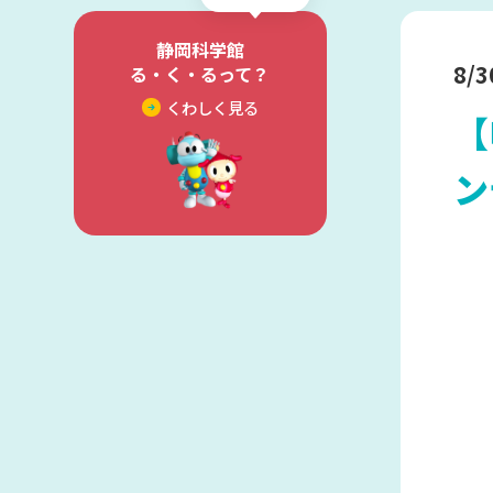
ご利用案内
静岡科学館
館内施設・アク
8/
る・く・るって？
季刊誌 ふろむ 
ミュージアムシ
くわしく見る
【
ン
よくある質問
科学の祭典・
スピクニック
科学の祭典・サ
クニック
サイエンスフェス
る・く・る 青少
科学の祭典 静岡
サイエンスピク
プライバシーポリシー
こ