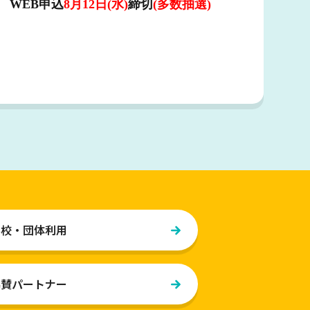
EB申込
8月12日(水)
締切
(多数抽選)
学校・団体利用
協賛パートナー