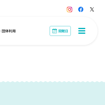
開館日
・団体利用
MENU
団体利用
る・く・るとは？