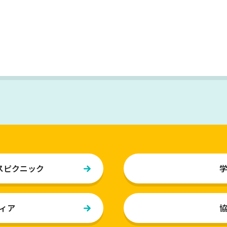
W
スピクニック
ィア