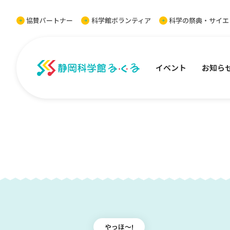
協賛パートナー
科学館ボランティア
科学の祭典・サイエ
静岡科学館る・く・る
イベント
お知ら
トップ
ご利用案内
やっほ〜!