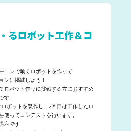
体利用
る・く・るとは？
体利用のご案内
施設概要
プログラム
学習指導要領の対
・るロボット工作＆コ
ートナー
お問い合わせ
モコンで動くロボットを作って、
ョンに挑戦しよう！
てロボット作りに挑戦する方におすすめ
です。
はロボットを製作し、2回目は工作したロ
を
使ってコンテストを行います。
講座です
SNSポリシー