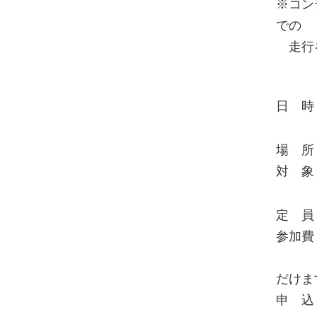
※コン
での
走行
日 
10:
場 
対 
※8月
定 
参加
※製
だけま
申 