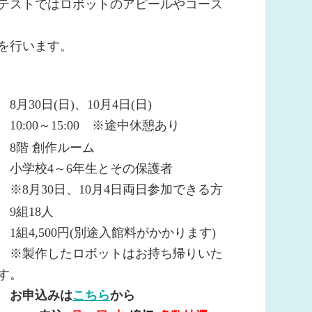
テストではロボットのアピールやコース
を行います。
時
8月30日(日)、10月4日(日)
00～15:00 ※途中休憩あり
所
8
階 創作ルーム
象
小学校4～6年生とその保護者
30日、10月4日両日参加できる方
員
9
組
18
人
費
1組4,500円(別途入館料がかかります)
作したロボットはお持ち帰りいた
す。
込
お申込みは
こちら
から