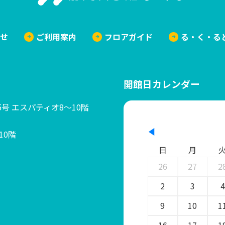
らせ
ご利用案内
フロアガイド
る・く・る
開館日カレンダー
25号 エスパティオ8～10階
10階
日
月
26
27
2
2
3
4
9
10
1