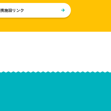
連携施設リンク
感る・く・る