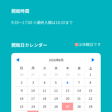
ボランティア募集
開館時間
る・く・るナビゲーター募集
9:30～17:00 ※最終入館は16:30まで
協賛パートナー
お問い合わせ
開館日カレンダー
■
は休館日です
プライバシーポリシー
2026年8月
このサイトについて
日
月
火
水
木
金
土
26
27
28
29
30
31
1
連携施設リンク
2
3
4
5
6
7
8
SNSポリシー
9
10
11
12
13
14
15
16
17
18
19
20
21
22
23
24
25
26
27
28
29