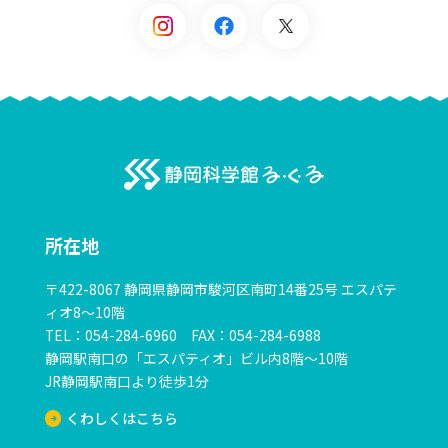
る・く・るとは？
施設概要
よくある質問
静岡科学感る・く
科学の祭典・サイエンスピクニック
所在地
科学の祭典・サイエンスピクニック
〒422-8067 静岡県静岡市駿河区南町14番25号 エスパテ
サイエンスフェスティバルinる・く・る 青少年のための
ィオ8～10階
科学の祭典 静岡大会
TEL：054-284-6960 FAX：054-284-6988
サイエンスピクニック
静岡駅南口の「エスパティオ」ビル内8階～10階
JR静岡駅南口より徒歩1分
ボランティア募集
くわしくはこちら