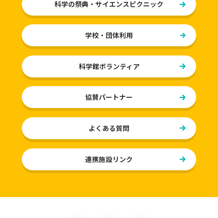
科学の祭典・サイエンスピクニック
フロアガイド
学校・団体利用
10F おどろきゾーン
9F いきいきゾーン
科学館ボランティア
8F ふれあいゾーン
協賛パートナー
学校・団体利用
よくある質問
学校・団体利用
学校等団体利用のご案内
連携施設リンク
学習支援プログラム
展示物と学習指導要領の対応表
る・く・るとは？